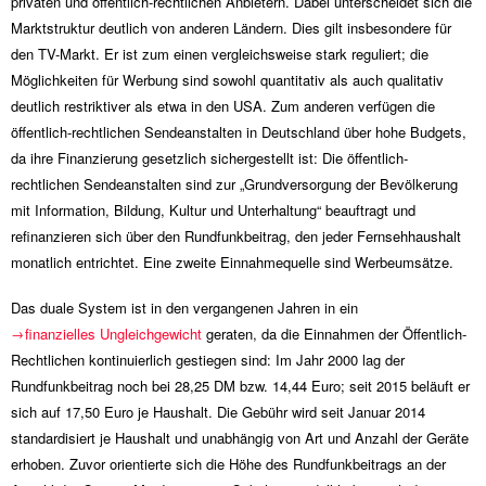
privaten und öffentlich-rechtlichen Anbietern. Dabei unterscheidet sich die
Marktstruktur deutlich von anderen Ländern. Dies gilt insbesondere für
den TV-Markt. Er ist zum einen vergleichsweise stark reguliert; die
Möglichkeiten für Werbung sind sowohl quantitativ als auch qualitativ
deutlich restriktiver als etwa in den USA. Zum anderen verfügen die
öffentlich-rechtlichen Sendeanstalten in Deutschland über hohe Budgets,
da ihre Finanzierung gesetzlich sichergestellt ist: Die öffentlich-
rechtlichen Sendeanstalten sind zur „Grundversorgung der Bevölkerung
mit Information, Bildung, Kultur und Unterhaltung“ beauftragt und
refinanzieren sich über den Rundfunkbeitrag, den jeder Fernsehhaushalt
monatlich entrichtet. Eine zweite Einnahmequelle sind Werbeumsätze.
Das duale System ist in den vergangenen Jahren in ein
finanzielles Ungleichgewicht
geraten, da die Einnahmen der Öffentlich-
Rechtlichen kontinuierlich gestiegen sind: Im Jahr 2000 lag der
Rundfunkbeitrag noch bei 28,25 DM bzw. 14,44 Euro; seit 2015 beläuft er
sich auf 17,50 Euro je Haushalt. Die Gebühr wird seit Januar 2014
standardisiert je Haushalt und unabhängig von Art und Anzahl der Geräte
erhoben. Zuvor orientierte sich die Höhe des Rundfunkbeitrags an der