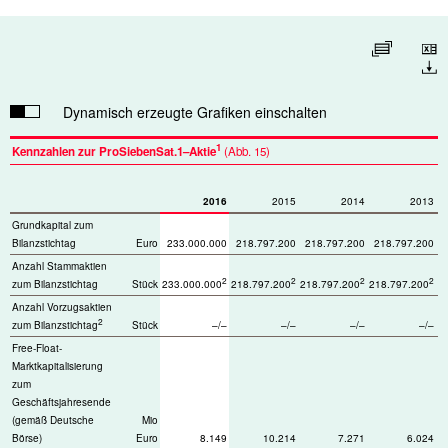
Tabelle vergrößern
Download
Dynamisch erzeugte Grafiken einschalten
1
Kennzahlen zur ProSiebenSat.1–Aktie
(Abb. 15)
2016
2015
2014
2013
Grundkapital zum
Bilanzstichtag
Euro
233.000.000
218.797.200
218.797.200
218.797.200
Anzahl Stammaktien
2
2
2
2
zum Bilanzstichtag
Stück
233.000.000
218.797.200
218.797.200
218.797.200
Anzahl Vorzugsaktien
2
zum Bilanzstichtag
Stück
–/–
–/–
–/–
–/–
1
Free-Float-
Marktkapitalisierung
zum
Geschäftsjahresende
(gemäß Deutsche
Mio
Börse)
Euro
8.149
10.214
7.271
6.024