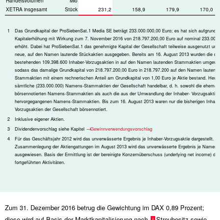
Handelsvolumen
Mio
XETRA insgesamt
Stück
231,2
158,9
179,9
170,0
1
Das Grundkapital der ProSiebenSat.1 Media SE beträgt 233.000.000,00 Euro; es hat sich aufgrund e
Kapitalerhöhung mit Wirkung zum 7. November 2016 von 218.797.200,00 Euro auf nominal 233.000.
erhöht. Dabei hat ProSiebenSat.1 das genehmigte Kapital der Gesellschaft teilweise ausgenutzt und
neue, auf den Namen lautende Stückaktien ausgegeben. Bereits am 16. August 2013 wurden die d
bestehenden 109.398.600 Inhaber-Vorzugsaktien in auf den Namen lautenden Stammaktien umgewa
sodass das damalige Grundkapital von 218.797.200,00 Euro in 218.797.200 auf den Namen lautend
Stammaktien mit einem rechnerischen Anteil am Grundkapital von 1,00 Euro je Aktie bestand. Heute
sämtliche (233.000.000) Namens-Stammaktien der Gesellschaft handelbar, d. h. sowohl die ehemals
börsennotierten Namens-Stammaktien als auch die aus der Umwandlung der Inhaber- Vorzugsaktien
hervorgegangenen Namens-Stammaktien. Bis zum 16. August 2013 waren nur die bisherigen Inhabe
Vorzugsaktien der Gesellschaft börsennotiert.
2
Inklusive eigener Aktien.
3
Dividendenvorschlag siehe Kapitel
Gewinnverwendungsvorschlag
4
Für das Geschäftsjahr 2012 wird das unverwässerte Ergebnis je Inhaber-Vorzugsaktie dargestellt. N
Zusammenlegung der Aktiengattungen im August 2013 wird das unverwässerte Ergebnis je Namen
ausgewiesen. Basis der Ermittlung ist der bereinigte Konzernüberschuss (underlying net income) der
fortgeführten Aktivitäten.
Zum 31. Dezember 2016 betrug die Gewichtung im DAX 0,89 Prozent;
diese wird auf Basis der Marktkapitalisierung nach
Streubesitz
sowie