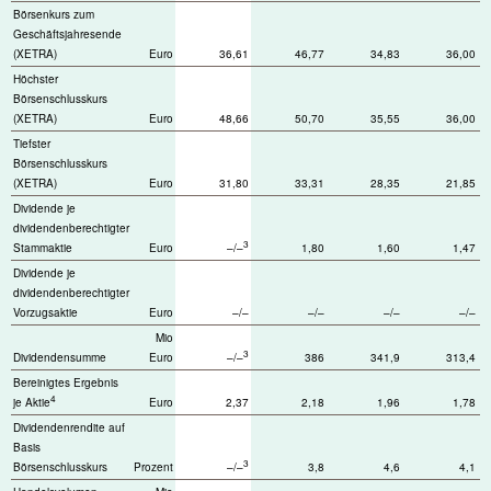
Börsenkurs zum
Geschäftsjahresende
(XETRA)
Euro
36,61
46,77
34,83
36,00
Höchster
Börsenschlusskurs
(XETRA)
Euro
48,66
50,70
35,55
36,00
Tiefster
Börsenschlusskurs
(XETRA)
Euro
31,80
33,31
28,35
21,85
Dividende je
dividendenberechtigter
3
Stammaktie
Euro
–/–
1,80
1,60
1,47
Dividende je
dividendenberechtigter
Vorzugsaktie
Euro
–/–
–/–
–/–
–/–
Mio
3
Dividendensumme
Euro
–/–
386
341,9
313,4
Bereinigtes Ergebnis
4
je Aktie
Euro
2,37
2,18
1,96
1,78
Dividendenrendite auf
Basis
3
Börsenschlusskurs
Prozent
–/–
3,8
4,6
4,1