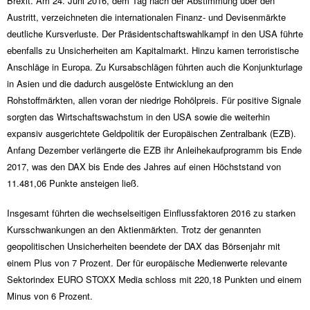
Brexit. Am 24. Juni 2016, dem Tag nach der Abstimmung über den
Austritt, verzeichneten die internationalen Finanz- und Devisenmärkte
deutliche Kursverluste. Der Präsidentschaftswahlkampf in den USA führte
ebenfalls zu Unsicherheiten am Kapitalmarkt. Hinzu kamen terroristische
Anschläge in Europa. Zu Kursabschlägen führten auch die Konjunkturlage
in Asien und die dadurch ausgelöste Entwicklung an den
Rohstoffmärkten, allen voran der niedrige Rohölpreis. Für positive Signale
sorgten das Wirtschaftswachstum in den USA sowie die weiterhin
expansiv ausgerichtete Geldpolitik der Europäischen Zentralbank (EZB).
Anfang Dezember verlängerte die EZB ihr Anleihekaufprogramm bis Ende
2017, was den DAX bis Ende des Jahres auf einen Höchststand von
11.481,06 Punkte ansteigen ließ.
Insgesamt führten die wechselseitigen Einflussfaktoren 2016 zu starken
Kursschwankungen an den Aktienmärkten. Trotz der genannten
geopolitischen Unsicherheiten beendete der DAX das Börsenjahr mit
einem Plus von 7 Prozent. Der für europäische Medienwerte relevante
Sektorindex EURO STOXX Media schloss mit 220,18 Punkten und einem
Minus von 6 Prozent.