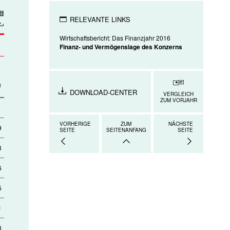
ad
RELEVANTE LINKS
DRUCKEN
Wirtschaftsbericht: Das Finanzjahr 2016
Finanz- und Vermögenslage des Konzerns
1
DOWNLOAD-CENTER
VERGLEICH
ZUM VORJAHR
VORHERIGE
ZUM
NÄCHSTE
9
SEITE
SEITENANFANG
SEITE
3
6
5
1
3