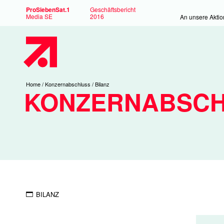
ProSiebenSat.1
Geschäftsbericht
Media SE
2016
An unsere Aktio
Hauptmenü
Sie
Home
Konzernabschluss
Bilanz
KONZERNABSC
sind
hier:
BILANZ