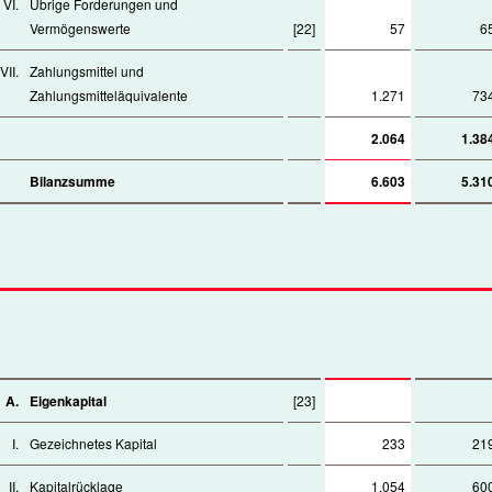
VI.
Übrige Forderungen und
Vermögenswerte
[22]
57
6
VII.
Zahlungsmittel und
Zahlungsmitteläquivalente
1.271
73
2.064
1.38
Bilanzsumme
6.603
5.31
A.
Eigenkapital
[23]
I.
Gezeichnetes Kapital
233
21
II.
Kapitalrücklage
1.054
60