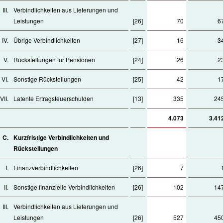
III.
Verbindlichkeiten aus Lieferungen und
Leistungen
[26]
70
6
IV.
Übrige Verbindlichkeiten
[27]
16
3
V.
Rückstellungen für Pensionen
[24]
26
2
VI.
Sonstige Rückstellungen
[25]
42
1
VII.
Latente Ertragsteuerschulden
[13]
335
24
4.073
3.41
C.
Kurzfristige Verbindlichkeiten und
Rückstellungen
I.
Finanzverbindlichkeiten
[26]
7
II.
Sonstige finanzielle Verbindlichkeiten
[26]
102
14
III.
Verbindlichkeiten aus Lieferungen und
Leistungen
[26]
527
45