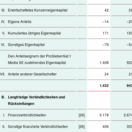
III.
Erwirtschaftetes Konzerneigenkapital
42
2
IV.
Eigene Anteile
–14
–2
V.
Kumuliertes übriges Eigenkapital
171
15
VI.
Sonstiges Eigenkapital
–79
–5
Den Anteilseignern der ProSiebenSat.1
Media SE zustehendes Eigenkapital
1.408
92
VII.
Anteile anderer Gesellschafter
24
2
1.432
94
B.
Langfristige Verbindlichkeiten und
Rückstellungen
I.
Finanzverbindlichkeiten
[26]
3.178
2.67
II.
Sonstige finanzielle Verbindlichkeiten
[26]
406
35