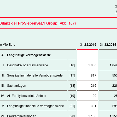
Downlo
Bilanz der ProSiebenSat.1 Group
(Abb. 107)
in Mio Euro
31.12.2016
31.12.2015
A.
Langfristige Vermögenswerte
I.
Geschäfts- oder Firmenwerte
[16]
1.860
1.64
II.
Sonstige immaterielle Vermögenswerte
[17]
817
55
III.
Sachanlagen
[18]
216
22
IV.
At–Equity bewertete Anteile
[19]
109
2
V.
Langfristige finanzielle Vermögenswerte
[21]
331
29
VI.
Programmvermögen
[20]
1.166
1.15