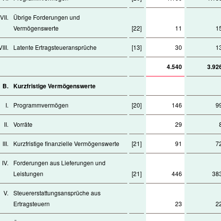
VII.
Übrige Forderungen und
Vermögenswerte
[22]
11
1
VIII.
Latente Ertragsteueransprüche
[13]
30
1
4.540
3.92
B.
Kurzfristige Vermögenswerte
I.
Programmvermögen
[20]
146
9
II.
Vorräte
29
III.
Kurzfristige finanzielle Vermögenswerte
[21]
91
7
IV.
Forderungen aus Lieferungen und
Leistungen
[21]
446
38
V.
Steuererstattungsansprüche aus
Ertragsteuern
23
2