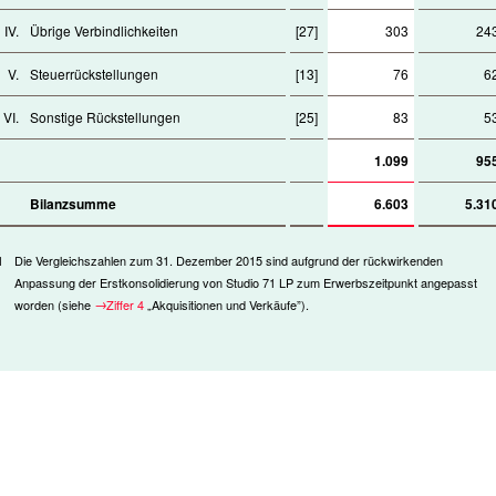
IV.
Übrige Verbindlichkeiten
[27]
303
24
V.
Steuerrückstellungen
[13]
76
6
VI.
Sonstige Rückstellungen
[25]
83
5
1.099
95
Bilanzsumme
6.603
5.31
1
Die Vergleichszahlen zum 31. Dezember 2015 sind aufgrund der rückwirkenden
Anpassung der Erstkonsolidierung von Studio 71 LP zum Erwerbszeitpunkt angepasst
worden (siehe
Ziffer 4
„Akquisitionen und Verkäufe”).