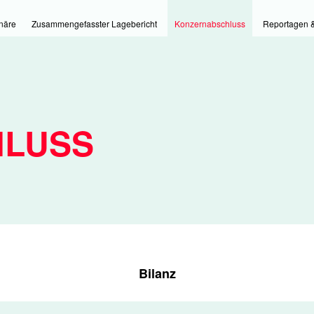
näre
Zusammengefasster Lagebericht
Konzernabschluss
Reportagen &
HLUSS
Bilanz