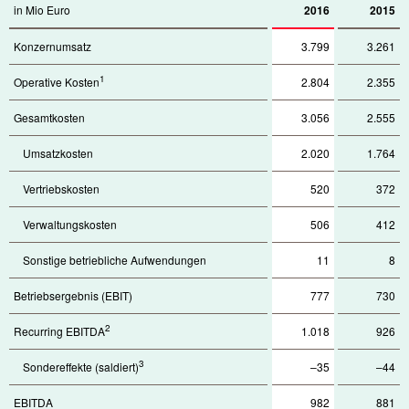
in Mio Euro
2016
2015
Konzernumsatz
3.799
3.261
1
Operative Kosten
2.804
2.355
Gesamtkosten
3.056
2.555
Umsatzkosten
2.020
1.764
Vertriebskosten
520
372
Verwaltungskosten
506
412
Sonstige betriebliche Aufwendungen
11
8
Betriebsergebnis (EBIT)
777
730
2
Recurring EBITDA
1.018
926
3
Sondereffekte (saldiert)
–35
–44
EBITDA
982
881