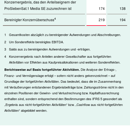
Konzernergebnis, das den Anteilseignern der
ProSiebenSat.1 Media SE zuzurechnen ist
174
138
4
Bereinigter Konzernüberschuss
219
194
1
Gesamtkosten abzüglich zu bereinigender Aufwendungen und Abschreibungen.
2
Um Sondereffekte bereinigtes EBITDA.
3
Saldo aus zu bereinigenden Aufwendungen und -erträgen.
4
Konzernergebnis nach Anteilen anderer Gesellschafter aus fortgeführten
Aktivitäten vor Effekten aus Kaufpreisallokationen und weiteren Sondereffekten.
Die Analyse der Ertrags-,
Berichtsweise auf Basis fortgeführter Aktivitäten.
Finanz- und Vermögenslage erfolgt – sofern nicht anders gekennzeichnet – auf
Grundlage der fortgeführten Aktivitäten. Das bedeutet, dass die im Zusammenhang
mit Veräußerungen entstandenen Ergebnisbeiträge bzw. Zahlungsströme nicht in den
einzelnen Positionen der Gewinn- und Verlustrechnung bzw. Kapitalflussrechnung
enthalten sind, sondern entsprechend den Bestimmungen des IFRS 5 gesondert als
„Ergebnis aus nicht-fortgeführten Aktivitäten“ bzw. „Cashflow aus nicht-fortgeführten
Aktivitäten“ abgebildet werden.