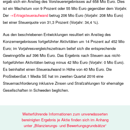
ergab sich ein Anstieg des Vorsteuerergebnisses auf
658 Mio
Euro. Dies
ist ein Wachstum von 9 Prozent oder
55 Mio
Euro gegenüber dem Vorjahr.
Der
Ertragsteueraufwand
betrug
206 Mio
Euro (Vorjahr:
208 Mio
Euro)
bei einer Steuerquote von 31,3 Prozent (Vorjahr: 34,4 %).
Aus den beschriebenen Entwicklungen resultiert ein Anstieg des
Konzernergebnisses fortgeführter Aktivitäten um 14 Prozent auf
452 Mio
Euro; im Vorjahresvergleichszeitraum belief sich die entsprechende
Gewinngröße auf
396 Mio
Euro. Das Ergebnis nach Steuern aus nicht-
fortgeführten Aktivitäten betrug minus
42 Mio
Euro (Vorjahr:
0 Mio
Euro).
Es beinhaltet einen Steueraufwand in Höhe von
40 Mio
Euro. Die
ProSiebenSat.1 Media SE hat im zweiten Quartal 2016 eine
Steuernachforderung inklusive Zinsen und Strafzahlungen für ehemalige
Gesellschaften in Schweden beglichen.
Weiterführende Informationen zum unverwässerten
bereinigten Ergebnis je Aktie finden sich im Anhang
unter „Bilanzierungs- und Bewertungsgrundsätze“