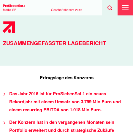
Suchen
Toggle
Suche
ProSiebenSat.1
Suche
Toggl
Media SE
Geschäftsbericht
2016
Haup
ZUSAMMENGEFASSTER LAGEBERICHT
Ertragslage des Konzerns
Das Jahr 2016 ist für ProSiebenSat.1 ein neues
Rekordjahr mit einem Umsatz von
3.799 Mio
Euro und
einem recurring EBITDA von
1.018 Mio
Euro.
Der Konzern hat in den vergangenen Monaten sein
Portfolio erweitert und durch strategische Zukäufe