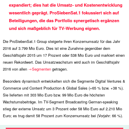
expandiert; dies hat die Umsatz- und Kostenentwicklung
wesentlich geprägt. ProSiebenSat.1 fokussiert sich auf
Beteiligungen, die das Portfolio synergetisch ergänzen
und sich maßgeblich für TV-Werbung eignen.
Die ProSiebenSat.1 Group steigerte ihren Konzernumsatz für das Jahr
2016 auf
3.799 Mio
Euro. Dies ist eine Zunahme gegenüber dem
Geschäftsjahr 2015 um 17 Prozent oder
538 Mio
Euro und markiert einen
neuen Rekordwert. Das Umsatzwachstum wird auch im Geschäftsjahr
2016 von allen
Segmenten
getragen.
Besonders dynamisch entwickelten sich die Segmente Digital Ventures &
Commerce und Content Production & Global Sales (
+65 %
bzw.
+38 %
).
Sie lieferten mit
303 Mio
Euro bzw.
99 Mio
Euro die höchsten
Wachstumsbeiträge. Im TV-Segment Broadcasting German-speaking
stieg der externe Umsatz um 3 Prozent oder
58 Mio
Euro auf
2.210 Mio
Euro; es trug damit 58 Prozent zum Konzernumsatz bei (Vorjahr: 66 %).