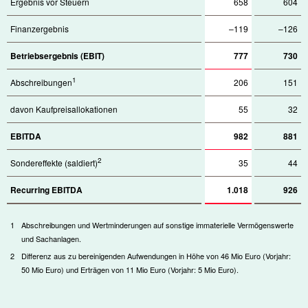
Ergebnis vor Steuern
658
604
Finanzergebnis
–119
–126
Betriebsergebnis (EBIT)
777
730
1
Abschreibungen
206
151
davon Kaufpreisallokationen
55
32
EBITDA
982
881
2
Sondereffekte (saldiert)
35
44
Recurring EBITDA
1.018
926
1
Abschreibungen und Wertminderungen auf sonstige immaterielle Vermögenswerte
und Sachanlagen.
2
Differenz aus zu bereinigenden Aufwendungen in Höhe von 46 Mio Euro (Vorjahr:
50 Mio Euro) und Erträgen von 11 Mio Euro (Vorjahr: 5 Mio Euro).