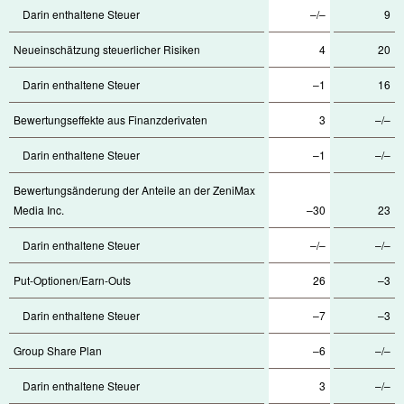
Darin enthaltene Steuer
–/–
9
Neueinschätzung steuerlicher Risiken
4
20
Darin enthaltene Steuer
–1
16
Bewertungseffekte aus Finanzderivaten
3
–/–
Darin enthaltene Steuer
–1
–/–
Bewertungsänderung der Anteile an der ZeniMax
Media Inc.
–30
23
Darin enthaltene Steuer
–/–
–/–
Put-Optionen/Earn-Outs
26
–3
Darin enthaltene Steuer
–7
–3
Group Share Plan
–6
–/–
Darin enthaltene Steuer
3
–/–