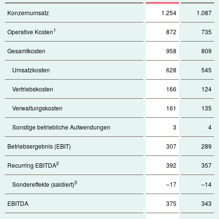
Konzernumsatz
1.254
1.087
1
Operative Kosten
872
735
Gesamtkosten
958
809
Umsatzkosten
628
545
Vertriebskosten
166
124
Verwaltungskosten
161
135
Sonstige betriebliche Aufwendungen
3
4
Betriebsergebnis (EBIT)
307
289
2
Recurring EBITDA
392
357
3
Sondereffekte (saldiert)
–17
–14
EBITDA
375
343