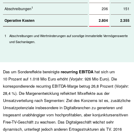
1
Abschreibungen
206
151
Operative Kosten
2.804
2.355
1
Abschreibungen und Wertminderungen auf sonstige immaterielle Vermögenswerte
und Sachanlagen.
Das um Sondereffekte bereinigte
recurring EBITDA
hat sich um
10 Prozent auf
1.018 Mio
Euro erhöht (Vorjahr:
926 Mio
Euro). Die
korrespondierende recurring EBITDA-Marge betrug 26,8 Prozent (Vorjahr:
28,4 %). Die Margenentwicklung reflektiert Mixeffekte aus der
Umsatzverteilung nach Segmenten: Ziel des Konzerns ist es, zusätzliche
Umsatzpotenziale insbesondere in Digitalbranchen zu generieren und
insgesamt unabhängiger vom hochprofitablen, aber konjunktursensitiven
Free-TV-Geschäft zu wachsen. Das Digitalgeschäft wächst sehr
dynamisch, unterliegt jedoch anderen Ertragsstrukturen als TV. 2016