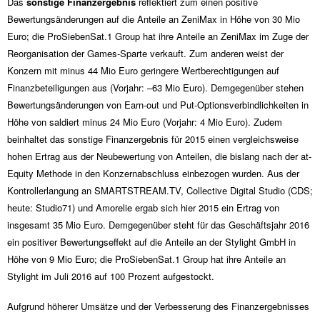
Das
sonstige Finanzergebnis
reflektiert zum einen positive
Bewertungsänderungen auf die Anteile an ZeniMax in Höhe von
30 Mio
Euro; die ProSiebenSat.1 Group hat ihre Anteile an ZeniMax im Zuge der
Reorganisation der Games-Sparte verkauft. Zum anderen weist der
Konzern mit minus
44 Mio
Euro geringere Wertberechtigungen auf
Finanzbeteiligungen aus (Vorjahr: –
63 Mio
Euro). Demgegenüber stehen
Bewertungsänderungen von Earn-out und Put-Optionsverbindlichkeiten in
Höhe von saldiert minus
24 Mio
Euro (Vorjahr:
4 Mio
Euro). Zudem
beinhaltet das sonstige Finanzergebnis für 2015 einen vergleichsweise
hohen Ertrag aus der Neubewertung von Anteilen, die bislang nach der at-
Equity Methode in den Konzernabschluss einbezogen wurden. Aus der
Kontrollerlangung an SMARTSTREAM.TV, Collective Digital Studio (CDS;
heute: Studio71) und Amorelie ergab sich hier 2015 ein Ertrag von
insgesamt
35 Mio
Euro. Demgegenüber steht für das Geschäftsjahr 2016
ein positiver Bewertungseffekt auf die Anteile an der Stylight GmbH in
Höhe von
9 Mio
Euro; die ProSiebenSat.1 Group hat ihre Anteile an
Stylight im Juli 2016 auf 100 Prozent aufgestockt.
Aufgrund höherer Umsätze und der Verbesserung des Finanzergebnisses