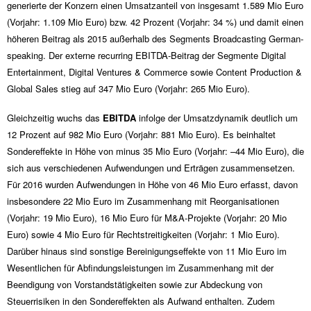
generierte der Konzern einen Umsatzanteil von insgesamt
1.589 Mio
Euro
(Vorjahr:
1.109 Mio
Euro) bzw. 42 Prozent (Vorjahr: 34 %) und damit einen
höheren Beitrag als 2015 außerhalb des Segments Broadcasting German-
speaking. Der externe recurring EBITDA-Beitrag der Segmente Digital
Entertainment, Digital Ventures & Commerce sowie Content Production &
Global Sales stieg auf
347 Mio
Euro (Vorjahr:
265 Mio
Euro).
Gleichzeitig wuchs das
EBITDA
infolge der Umsatzdynamik deutlich um
12 Prozent auf
982 Mio
Euro (Vorjahr:
881 Mio
Euro). Es beinhaltet
Sondereffekte in Höhe von minus
35 Mio
Euro (Vorjahr: –
44 Mio
Euro), die
sich aus verschiedenen Aufwendungen und Erträgen zusammensetzen.
Für 2016 wurden Aufwendungen in Höhe von
46 Mio
Euro erfasst, davon
insbesondere
22 Mio
Euro im Zusammenhang mit Reorganisationen
(Vorjahr:
19 Mio
Euro),
16 Mio
Euro für M&A-Projekte (Vorjahr:
20 Mio
Euro) sowie
4 Mio
Euro für Rechtstreitigkeiten (Vorjahr:
1 Mio
Euro).
Darüber hinaus sind sonstige Bereinigungseffekte von
11 Mio
Euro im
Wesentlichen für Abfindungsleistungen im Zusammenhang mit der
Beendigung von Vorstandstätigkeiten sowie zur Abdeckung von
Steuerrisiken in den Sondereffekten als Aufwand enthalten. Zudem