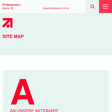
Suchen
Toggle
Suche
ProSiebenSat.1
Suche
Toggl
Media SE
Geschäftsbericht
2016
Haup
SITE MAP
AN UNSERE AKTIONÄRE