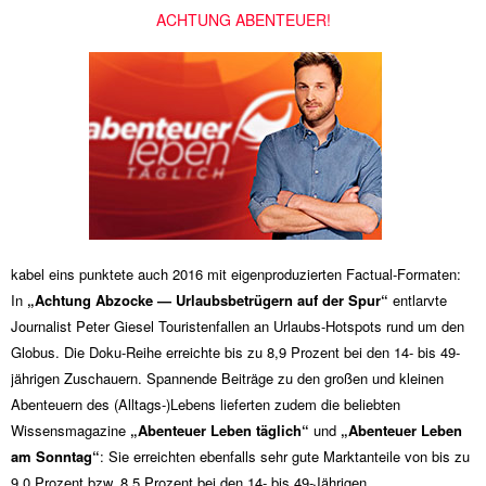
ACHTUNG ABENTEUER!
kabel eins punktete auch 2016 mit eigenproduzierten Factual-Formaten:
In
„Achtung Abzocke — Urlaubsbetrügern auf der Spur“
entlarvte
Journalist Peter Giesel Touristenfallen an Urlaubs-Hotspots rund um den
Globus. Die Doku-Reihe erreichte bis zu 8,9 Prozent bei den 14- bis 49-
jährigen Zuschauern. Spannende Beiträge zu den großen und kleinen
Abenteuern des (Alltags-)Lebens lieferten zudem die beliebten
Wissensmagazine
„Abenteuer Leben täglich“
und
„Abenteuer Leben
am Sonntag“
: Sie erreichten ebenfalls sehr gute Marktanteile von bis zu
9,0 Prozent bzw. 8,5 Prozent bei den 14- bis 49-Jährigen.