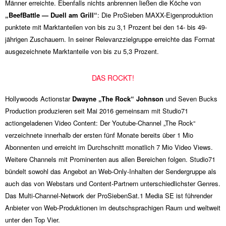
Männer erreichte. Ebenfalls nichts anbrennen ließen die Köche von
„BeefBattle — Duell am Grill“
: Die ProSieben MAXX-Eigenproduktion
punktete mit Marktanteilen von bis zu 3,1 Prozent bei den 14- bis 49-
jährigen Zuschauern. In seiner Relevanzzielgruppe erreichte das Format
ausgezeichnete Marktanteile von bis zu 5,3 Prozent.
DAS ROCKT!
Hollywoods Actionstar
Dwayne „The Rock“ Johnson
und Seven Bucks
Production produzieren seit Mai 2016 gemeinsam mit Studio71
actiongeladenen Video Content: Der Youtube-Channel „The Rock“
verzeichnete innerhalb der ersten fünf Monate bereits über
1 Mio
Abonnenten und erreicht im Durchschnitt monatlich
7 Mio
Video Views.
Weitere Channels mit Prominenten aus allen Bereichen folgen. Studio71
bündelt sowohl das Angebot an Web-Only-Inhalten der Sendergruppe als
auch das von Webstars und Content-Partnern unterschiedlichster Genres.
Das Multi-Channel-Network der ProSiebenSat.1 Media SE ist führender
Anbieter von Web-Produktionen im deutschsprachigen Raum und weltweit
unter den Top Vier.