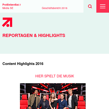
Suchen
Toggle
Suche
ProSiebenSat.1
Suche
Toggl
Media SE
Geschäftsbericht
2016
Haup
REPORTAGEN & HIGHLIGHTS
Content Highlights 2016
HIER SPIELT DIE MUSIK